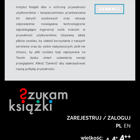
Instytut Książki dba o ochronę prywatności
ZAMKNIJ
użytkowników i bezpieczeństwo przetwarzania
ich danych osobowych oraz stosuje
odpowiednie rozwiązania technologiczne
zapobiegające ingerencji osób trzecich w
prywatność użytkowników. Używamy także
plików cookies, by ułatwić korzystanie z naszych
serwisów oraz do celów statystycznych.Jeśli nie
chcesz, by pliki cookies były zapisywane na
Twoim dysku zmień ustawienia swojej
przeglądarki. Kliknij "Zamknij" aby zaakceptować
naszą politykę prywatności.
ZAREJESTRUJ / ZALOGUJ
PL
EN
wielkość: