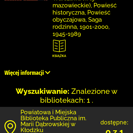
mazowieckie), Powieść
historyczna, Powieść
obyczajowa, Saga
rodzinna, 1901-2000,
1945-1989
Więcej informacji
Wyszukiwanie:
Znalezione w
bibliotekach: 1 .
Powiatowa i Miejska
Biblioteka Publiczna im.
dostępne:
Marii Dąbrowskiej w
Kłodzku
0 z 1