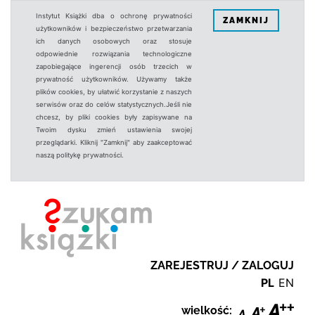
Instytut Książki dba o ochronę prywatności
ZAMKNIJ
użytkowników i bezpieczeństwo przetwarzania
ich danych osobowych oraz stosuje
odpowiednie rozwiązania technologiczne
zapobiegające ingerencji osób trzecich w
prywatność użytkowników. Używamy także
plików cookies, by ułatwić korzystanie z naszych
serwisów oraz do celów statystycznych.Jeśli nie
chcesz, by pliki cookies były zapisywane na
Twoim dysku zmień ustawienia swojej
przeglądarki. Kliknij "Zamknij" aby zaakceptować
naszą politykę prywatności.
ZAREJESTRUJ / ZALOGUJ
PL
EN
wielkość: