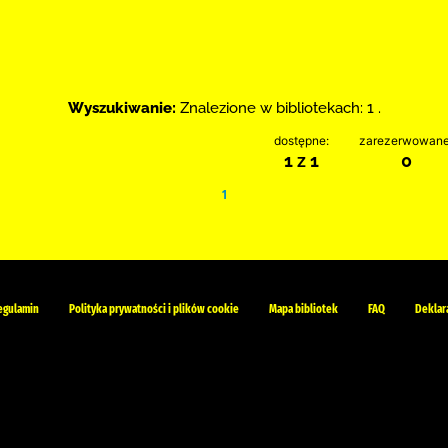
Wyszukiwanie:
Znalezione w bibliotekach: 1 .
dostępne:
zarezerwowane
1 z 1
0
1
egulamin
Polityka prywatności i plików cookie
Mapa bibliotek
FAQ
Deklar