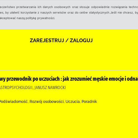
ieczeństwo przetwarzania ich danych osobowych oraz stosuje odpowiednie rozwiązania techno
, by ułatwić korzystanie z naszych serwisów oraz do celów statystycznych.Jeśli nie chcesz, by
aakceptować naszą politykę prywatności.
ZAREJESTRUJ / ZALOGUJ
wy przewodnik po uczuciach : jak zrozumieć męskie emocje i odnal
O ASTROPSYCHOLOGII, JANUSZ NAWROCKI
, Podświadomość, Rozwój osobowości, Uczucia, Poradnik