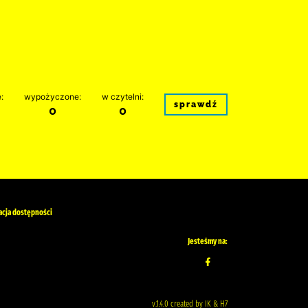
:
wypożyczone:
w czytelni:
sprawdź
0
0
acja dostępności
Jesteśmy na:
v.1.4.0 created by IK & H7