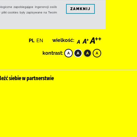
logiczne zapobiegające ingerencji osób
ZAMKNIJ
 pliki cookies były zapisywane na Twoim
PL
EN
wielkość:
kontrast:
eźć siebie w partnerstwie