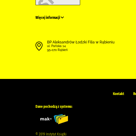
Więcej informacji
BP Aleksandrów Łodzki Filia w Rąbieniu
ul. Pańska 14
95-070 Rąbień
Kontakt
R
Dane pochodzą z systemu:
© 2019 Instytut Książki