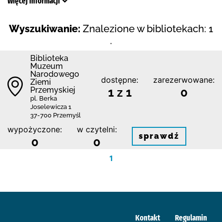
Więcej informacji
Wyszukiwanie:
Znalezione w bibliotekach: 1
.
Biblioteka
Muzeum
Narodowego
dostępne:
zarezerwowane:
Ziemi
Przemyskiej
1 z 1
0
pl. Berka
Joselewicza 1
37-700 Przemyśl
wypożyczone:
w czytelni:
sprawdź
0
0
1
Kontakt
Regulamin