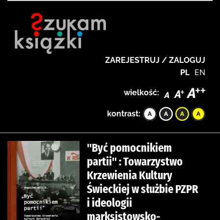
ZAREJESTRUJ / ZALOGUJ
PL
EN
wielkość:
kontrast:
"Być pomocnikiem
partii" : Towarzystwo
Krzewienia Kultury
Świeckiej w służbie PZPR
i ideologii
marksistowsko-