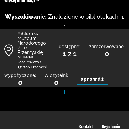
Więcej informacji
Wyszukiwanie:
Znalezione w bibliotekach: 1
.
Biblioteka
Muzeum
Narodowego
dostępne:
zarezerwowane:
Ziemi
Przemyskiej
1 z 1
0
pl. Berka
Joselewicza 1
37-700 Przemyśl
wypożyczone:
w czytelni:
sprawdź
0
0
1
Kontakt
Regulamin