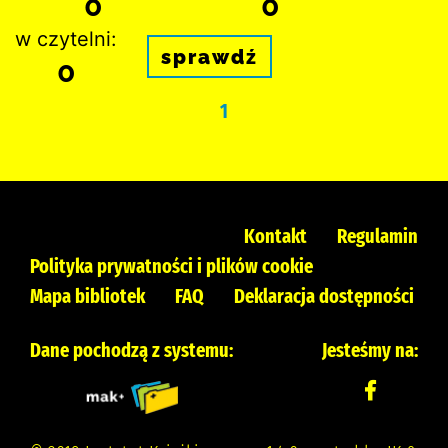
0
0
w czytelni:
sprawdź
0
1
Kontakt
Regulamin
Polityka prywatności i plików cookie
Mapa bibliotek
FAQ
Deklaracja dostępności
Dane pochodzą z systemu:
Jesteśmy na: