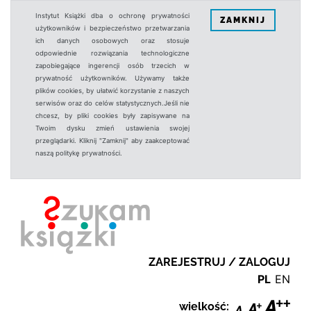
Instytut Książki dba o ochronę prywatności
ZAMKNIJ
użytkowników i bezpieczeństwo przetwarzania
ich danych osobowych oraz stosuje
odpowiednie rozwiązania technologiczne
zapobiegające ingerencji osób trzecich w
prywatność użytkowników. Używamy także
plików cookies, by ułatwić korzystanie z naszych
serwisów oraz do celów statystycznych.Jeśli nie
chcesz, by pliki cookies były zapisywane na
Twoim dysku zmień ustawienia swojej
przeglądarki. Kliknij "Zamknij" aby zaakceptować
naszą politykę prywatności.
ZAREJESTRUJ / ZALOGUJ
PL
EN
wielkość: