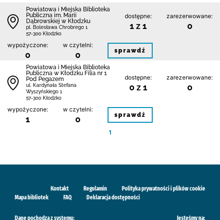
Powiatowa i Miejska Biblioteka
Publiczna im. Marii
dostępne:
zarezerwowane:
Dąbrowskiej w Kłodzku
1 z 1
0
pl. Bolesława Chrobrego 1
57-300 Kłodzko
wypożyczone:
w czytelni:
sprawdź
0
0
Powiatowa i Miejska Biblioteka
Publiczna w Kłodzku Filia nr 1
dostępne:
zarezerwowane:
Pod Pegazem
0 z 1
0
ul. Kardynała Stefana
Wyszyńskiego 1
57-300 Kłodzko
wypożyczone:
w czytelni:
sprawdź
1
0
1
Kontakt
Regulamin
Polityka prywatności i plików cookie
Mapa bibliotek
FAQ
Deklaracja dostępności
Dane pochodzą z systemu:
Jesteśmy na: