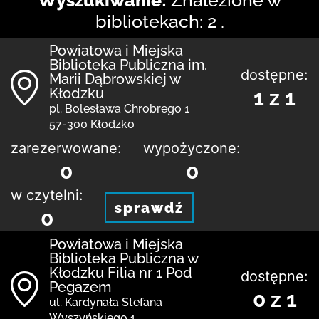
bibliotekach: 2 .
Powiatowa i Miejska
Biblioteka Publiczna im.
dostępne:
Marii Dąbrowskiej w
Kłodzku
1 z 1
pl. Bolesława Chrobrego 1
57-300 Kłodzko
zarezerwowane:
wypożyczone:
0
0
w czytelni:
sprawdź
0
Powiatowa i Miejska
Biblioteka Publiczna w
Kłodzku Filia nr 1 Pod
dostępne:
Pegazem
0 z 1
ul. Kardynała Stefana
Wyszyńskiego 1