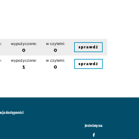
:
wypożyczone:
w czytelni:
sprawdź
0
0
:
wypożyczone:
w czytelni:
sprawdź
1
0
acja dostępności
Jesteśmy na: