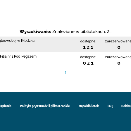
Wyszukiwanie:
Znalezione w bibliotekach: 2 .
Dąbrowskiej w Kłodzku
dostępne:
zarezerwowane
1 z 1
0
Filia nr 1 Pod Pegazem
dostępne:
zarezerwowane
0 z 1
0
1
egulamin
Polityka prywatności i plików cookie
Mapa bibliotek
FAQ
Deklar