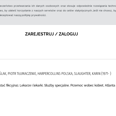
ieczeństwo przetwarzania ich danych osobowych oraz stosuje odpowiednie rozwiązania techno
, by ułatwić korzystanie z naszych serwisów oraz do celów statystycznych.Jeśli nie chcesz, by
aakceptować naszą politykę prywatności.
ZAREJESTRUJ / ZALOGUJ
IEŚLAK, PIOTR TŁUMACZENIE, HARPERCOLLINS POLSKA, SLAUGHTER, KARIN (1971- )
postać fikcyjna), Lekarze i lekarki, Służby specjalne, Przemoc wobec kobiet, Atlan