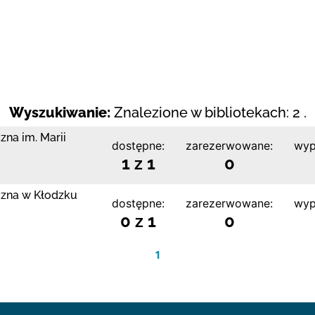
Wyszukiwanie:
Znalezione w bibliotekach: 2 .
zna im. Marii
dostępne:
zarezerwowane:
wyp
1 z 1
0
czna w Kłodzku
dostępne:
zarezerwowane:
wyp
0 z 1
0
1