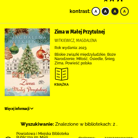
kontrast:
Zima w Małej Przytulnej
WITKIEWICZ, MAGDALENA
Rok wydania: 2023.
Bliskie związki międzyludzkie, Boże
Narodzenie, Miłość, Osiedle, Śnieg,
Zima, Powieść polska
Więcej informacji
Wyszukiwanie:
Znalezione w bibliotekach: 2 .
Powiatowa i Miejska Biblioteka
Publiczna im. Marii
dostępne:
zarezerwowane: