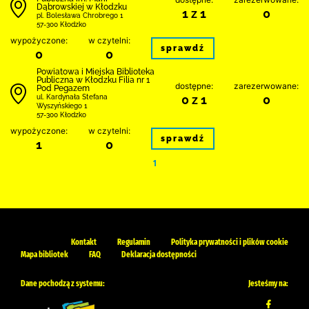
Dąbrowskiej w Kłodzku
1 z 1
0
pl. Bolesława Chrobrego 1
57-300 Kłodzko
wypożyczone:
w czytelni:
sprawdź
0
0
Powiatowa i Miejska Biblioteka
Publiczna w Kłodzku Filia nr 1
dostępne:
zarezerwowane:
Pod Pegazem
0 z 1
0
ul. Kardynała Stefana
Wyszyńskiego 1
57-300 Kłodzko
wypożyczone:
w czytelni:
sprawdź
1
0
1
Kontakt
Regulamin
Polityka prywatności i plików cookie
Mapa bibliotek
FAQ
Deklaracja dostępności
Dane pochodzą z systemu:
Jesteśmy na: