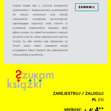
Instytut Książki dba o ochronę prywatności
ZAMKNIJ
użytkowników i bezpieczeństwo przetwarzania
ich danych osobowych oraz stosuje
odpowiednie rozwiązania technologiczne
zapobiegające ingerencji osób trzecich w
prywatność użytkowników. Używamy także
plików cookies, by ułatwić korzystanie z naszych
serwisów oraz do celów statystycznych.Jeśli nie
chcesz, by pliki cookies były zapisywane na
Twoim dysku zmień ustawienia swojej
przeglądarki. Kliknij "Zamknij" aby zaakceptować
naszą politykę prywatności.
ZAREJESTRUJ / ZALOGUJ
PL
EN
wielkość: