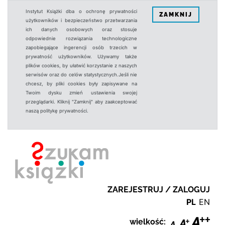
Instytut Książki dba o ochronę prywatności
ZAMKNIJ
użytkowników i bezpieczeństwo przetwarzania
ich danych osobowych oraz stosuje
odpowiednie rozwiązania technologiczne
zapobiegające ingerencji osób trzecich w
prywatność użytkowników. Używamy także
plików cookies, by ułatwić korzystanie z naszych
serwisów oraz do celów statystycznych.Jeśli nie
chcesz, by pliki cookies były zapisywane na
Twoim dysku zmień ustawienia swojej
przeglądarki. Kliknij "Zamknij" aby zaakceptować
naszą politykę prywatności.
ZAREJESTRUJ / ZALOGUJ
PL
EN
wielkość: