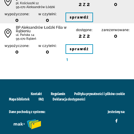
2 z 2
0
pl. Kościuszki 12
95-070 Aleksandrów Łódzki
wypożyczone:
w czytelni:
sprawdź
0
0
BP Aleksandrów Łodzki Filia w
dostępne:
zarezerwowane:
Rąbieniu
2 z 2
0
ul. Pańska 14
95-070 Rąbień
wypożyczone:
w czytelni:
sprawdź
0
0
1
Kontakt
Regulamin
Polityka prywatności i plików cookie
Mapa bibliotek
FAQ
Deklaracja dostępności
Dane pochodzą z systemu:
Jesteśmy na: