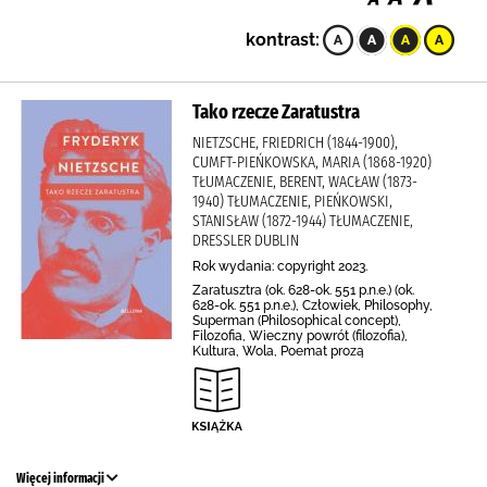
kontrast:
Tako rzecze Zaratustra
NIETZSCHE, FRIEDRICH (1844-1900),
CUMFT-PIEŃKOWSKA, MARIA (1868-1920)
TŁUMACZENIE, BERENT, WACŁAW (1873-
1940) TŁUMACZENIE, PIEŃKOWSKI,
STANISŁAW (1872-1944) TŁUMACZENIE,
DRESSLER DUBLIN
Rok wydania: copyright 2023.
Zaratusztra (ok. 628-ok. 551 p.n.e.) (ok.
628-ok. 551 p.n.e.), Człowiek, Philosophy,
Superman (Philosophical concept),
Filozofia, Wieczny powrót (filozofia),
Kultura, Wola, Poemat prozą
Więcej informacji