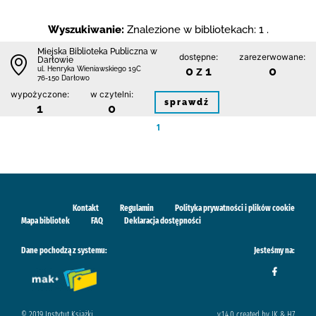
Wyszukiwanie:
Znalezione w bibliotekach: 1 .
Miejska Biblioteka Publiczna w
dostępne:
zarezerwowane:
Darłowie
0 z 1
0
ul. Henryka Wieniawskiego 19C
76-150 Darłowo
wypożyczone:
w czytelni:
sprawdź
1
0
1
Kontakt
Regulamin
Polityka prywatności i plików cookie
Mapa bibliotek
FAQ
Deklaracja dostępności
Dane pochodzą z systemu:
Jesteśmy na:
© 2019 Instytut Książki
v.1.4.0 created by IK & H7