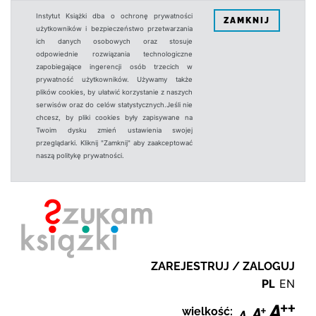
Instytut Książki dba o ochronę prywatności
ZAMKNIJ
użytkowników i bezpieczeństwo przetwarzania
ich danych osobowych oraz stosuje
odpowiednie rozwiązania technologiczne
zapobiegające ingerencji osób trzecich w
prywatność użytkowników. Używamy także
plików cookies, by ułatwić korzystanie z naszych
serwisów oraz do celów statystycznych.Jeśli nie
chcesz, by pliki cookies były zapisywane na
Twoim dysku zmień ustawienia swojej
przeglądarki. Kliknij "Zamknij" aby zaakceptować
naszą politykę prywatności.
ZAREJESTRUJ / ZALOGUJ
PL
EN
wielkość: