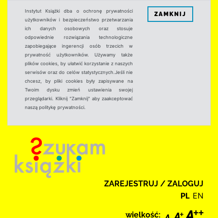
Instytut Książki dba o ochronę prywatności
ZAMKNIJ
użytkowników i bezpieczeństwo przetwarzania
ich danych osobowych oraz stosuje
odpowiednie rozwiązania technologiczne
zapobiegające ingerencji osób trzecich w
prywatność użytkowników. Używamy także
plików cookies, by ułatwić korzystanie z naszych
serwisów oraz do celów statystycznych.Jeśli nie
chcesz, by pliki cookies były zapisywane na
Twoim dysku zmień ustawienia swojej
przeglądarki. Kliknij "Zamknij" aby zaakceptować
naszą politykę prywatności.
ZAREJESTRUJ / ZALOGUJ
PL
EN
wielkość: