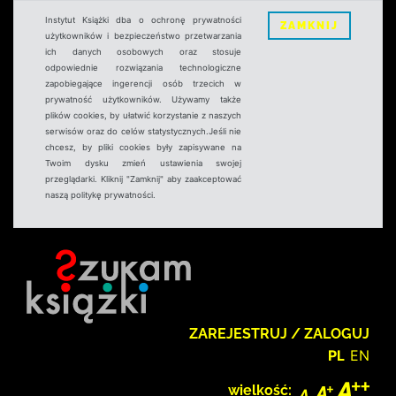
Instytut Książki dba o ochronę prywatności
ZAMKNIJ
użytkowników i bezpieczeństwo przetwarzania
ich danych osobowych oraz stosuje
odpowiednie rozwiązania technologiczne
zapobiegające ingerencji osób trzecich w
prywatność użytkowników. Używamy także
plików cookies, by ułatwić korzystanie z naszych
serwisów oraz do celów statystycznych.Jeśli nie
chcesz, by pliki cookies były zapisywane na
Twoim dysku zmień ustawienia swojej
przeglądarki. Kliknij "Zamknij" aby zaakceptować
naszą politykę prywatności.
ZAREJESTRUJ / ZALOGUJ
PL
EN
wielkość: