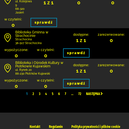
1 z 1
0
0
ul. Kolejowa
9
68-320
Jasień
w czytelni:
sprawdź
0
Biblioteka Gminna w
dostępne:
zarezerwowane:
Strachocinie
1 z 1
0
Strachocina
38-507 Strachocina
wypożyczone:
w czytelni:
sprawdź
0
0
Biblioteka i Ośrodek Kultury w
dostępne:
zarezerwowane:
Piotrkowie Kujawskim
1 z 1
0
ul. Rynek 20
88-230 Piotrków Kujawski
wypożyczone:
w czytelni:
sprawdź
0
0
1
2
3
4
5
6
7
…
72
NASTĘPNA
Kontakt
Regulamin
Polityka prywatności i plików cookie