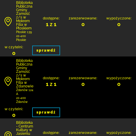
Biblio­teka
Publiczna
Gminy
Zamość
z/s w
dostępne:
zarezerwowane:
wypożyczone:
Mokrem
1 z 1
0
0
Filia w
Płoskiem
Płoskie 139
22-400
Płoskie
w czytelni:
sprawdź
0
Biblio­teka
Publiczna
Gminy
Zamość
z/s w
dostępne:
zarezerwowane:
wypożyczone:
Mokrem
Filia w
1 z 1
0
0
Żdanowie
Żdanów 124
A
22-400
Żdanów
w czytelni:
sprawdź
0
Biblioteka
- Centrum
Kultury w
dostępne:
zarezerwowane:
wypożyczone:
Jasieniu