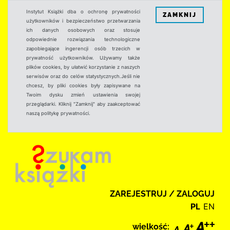
Instytut Książki dba o ochronę prywatności
ZAMKNIJ
użytkowników i bezpieczeństwo przetwarzania
ich danych osobowych oraz stosuje
odpowiednie rozwiązania technologiczne
zapobiegające ingerencji osób trzecich w
prywatność użytkowników. Używamy także
plików cookies, by ułatwić korzystanie z naszych
serwisów oraz do celów statystycznych.Jeśli nie
chcesz, by pliki cookies były zapisywane na
Twoim dysku zmień ustawienia swojej
przeglądarki. Kliknij "Zamknij" aby zaakceptować
naszą politykę prywatności.
ZAREJESTRUJ / ZALOGUJ
PL
EN
wielkość: