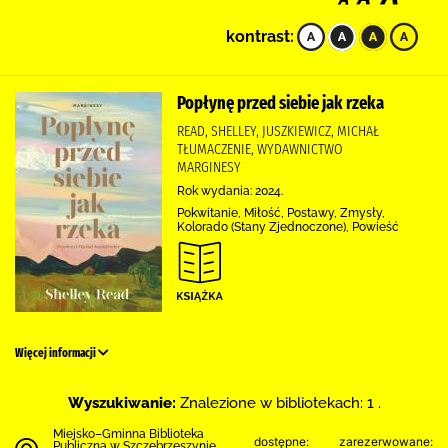
kontrast:
Popłynę przed siebie jak rzeka
READ, SHELLEY, JUSZKIEWICZ, MICHAŁ
TŁUMACZENIE, WYDAWNICTWO
MARGINESY
Rok wydania: 2024.
Pokwitanie, Miłość, Postawy, Zmysły,
Kolorado (Stany Zjednoczone), Powieść
Więcej informacji
Wyszukiwanie:
Znalezione w bibliotekach: 1 .
Miejsko–Gminna Biblioteka
dostępne:
zarezerwowane:
Publiczna w Szczebrzeszynie