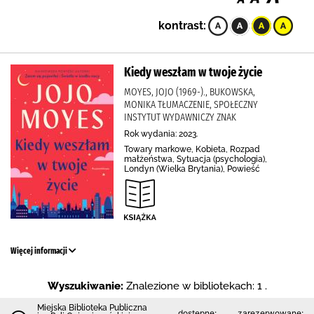
kontrast:
Kiedy weszłam w twoje życie
MOYES, JOJO (1969-)., BUKOWSKA,
MONIKA TŁUMACZENIE, SPOŁECZNY
INSTYTUT WYDAWNICZY ZNAK
Rok wydania: 2023.
Towary markowe, Kobieta, Rozpad
małżeństwa, Sytuacja (psychologia),
Londyn (Wielka Brytania), Powieść
Więcej informacji
Wyszukiwanie:
Znalezione w bibliotekach: 1 .
Miejska Biblioteka Publiczna
dostępne:
zarezerwowane: