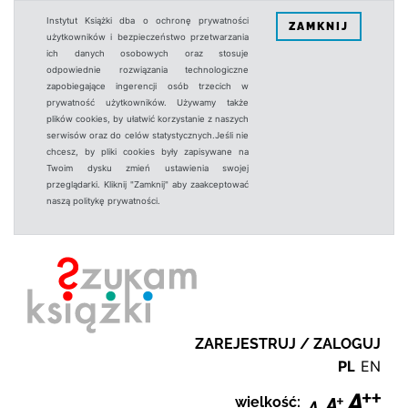
Instytut Książki dba o ochronę prywatności
ZAMKNIJ
użytkowników i bezpieczeństwo przetwarzania
ich danych osobowych oraz stosuje
odpowiednie rozwiązania technologiczne
zapobiegające ingerencji osób trzecich w
prywatność użytkowników. Używamy także
plików cookies, by ułatwić korzystanie z naszych
serwisów oraz do celów statystycznych.Jeśli nie
chcesz, by pliki cookies były zapisywane na
Twoim dysku zmień ustawienia swojej
przeglądarki. Kliknij "Zamknij" aby zaakceptować
naszą politykę prywatności.
ZAREJESTRUJ / ZALOGUJ
PL
EN
wielkość: