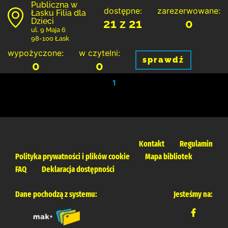
Publiczna w
dostępne:
zarezerwowane:
Łasku Filia dla
Dzieci
21 z 21
0
ul. 9 Maja 6
98-100 Łask
wypożyczone:
w czytelni:
sprawdź
0
0
1
Kontakt
Regulamin
Polityka prywatności i plików cookie
Mapa bibliotek
FAQ
Deklaracja dostępności
Dane pochodzą z systemu:
Jesteśmy na: