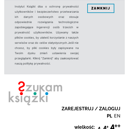
Instytut Książki dba o ochronę prywatności
ZAMKNIJ
użytkowników i bezpieczeństwo przetwarzania
ich danych osobowych oraz stosuje
odpowiednie rozwiązania technologiczne
zapobiegające ingerencji osób trzecich w
prywatność użytkowników. Używamy także
plików cookies, by ułatwić korzystanie z naszych
serwisów oraz do celów statystycznych.Jeśli nie
chcesz, by pliki cookies były zapisywane na
Twoim dysku zmień ustawienia swojej
przeglądarki. Kliknij "Zamknij" aby zaakceptować
naszą politykę prywatności.
ZAREJESTRUJ / ZALOGUJ
PL
EN
wielkość: