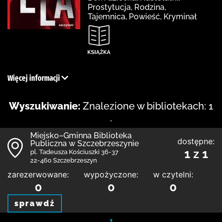
Prostytucja, Rodzina,
Tajemnica, Powieść, Kryminał
Więcej informacji
Wyszukiwanie:
Znalezione w bibliotekach: 1
.
Miejsko–Gminna Biblioteka
dostępne:
Publiczna w Szczebrzeszynie
1 z 1
pl. Tadeusza Kościuszki 36-37
22-460 Szczebrzeszyn
zarezerwowane:
wypożyczone:
w czytelni:
0
0
0
sprawdź
1