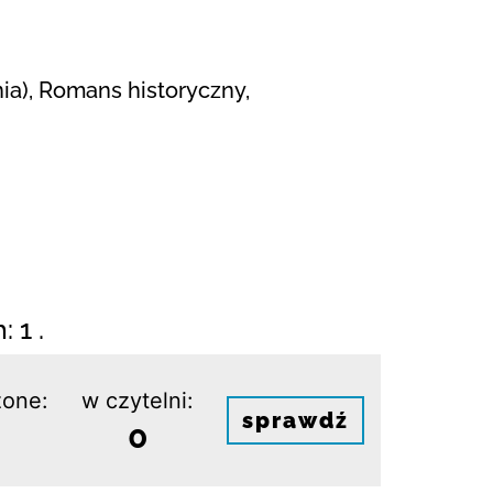
ia), Romans historyczny,
 1 .
one:
w czytelni:
sprawdź
0