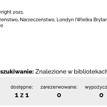
right 2021.
zeństwo, Narzeczeństwo, Londyn (Wielka Brytan
00
szukiwanie:
Znalezione w bibliotekach:
dostępne:
zarezerwowane:
wypożycz
1 z 1
0
0