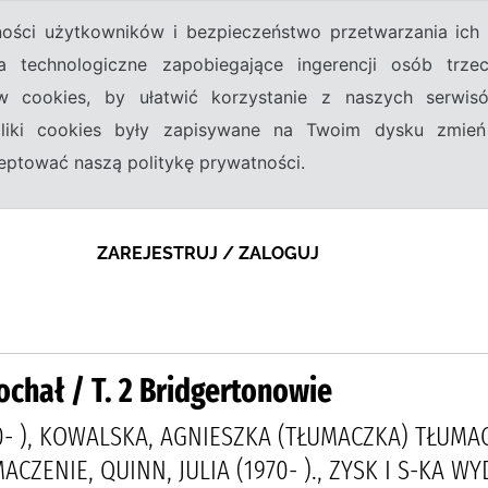
tności użytkowników i bezpieczeństwo przetwarzania ic
a technologiczne zapobiegające ingerencji osób trz
w cookies, by ułatwić korzystanie z naszych serwi
 pliki cookies były zapisywane na Twoim dysku zmień
kceptować naszą politykę prywatności.
ZAREJESTRUJ / ZALOGUJ
chał / T. 2 Bridgertonowie
70- ), KOWALSKA, AGNIESZKA (TŁUMACZKA) TŁUM
CZENIE, QUINN, JULIA (1970- )., ZYSK I S-KA W