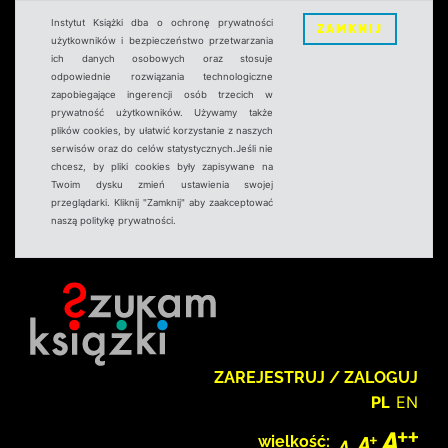
Instytut Książki dba o ochronę prywatności
ZAMKNIJ
użytkowników i bezpieczeństwo przetwarzania
ich danych osobowych oraz stosuje
odpowiednie rozwiązania technologiczne
zapobiegające ingerencji osób trzecich w
prywatność użytkowników. Używamy także
plików cookies, by ułatwić korzystanie z naszych
serwisów oraz do celów statystycznych.Jeśli nie
chcesz, by pliki cookies były zapisywane na
Twoim dysku zmień ustawienia swojej
przeglądarki. Kliknij "Zamknij" aby zaakceptować
naszą politykę prywatności.
ZAREJESTRUJ / ZALOGUJ
PL
EN
wielkość: