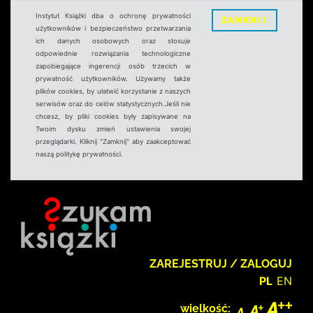
Instytut Książki dba o ochronę prywatności
ZAMKNIJ
użytkowników i bezpieczeństwo przetwarzania
ich danych osobowych oraz stosuje
odpowiednie rozwiązania technologiczne
zapobiegające ingerencji osób trzecich w
prywatność użytkowników. Używamy także
plików cookies, by ułatwić korzystanie z naszych
serwisów oraz do celów statystycznych.Jeśli nie
chcesz, by pliki cookies były zapisywane na
Twoim dysku zmień ustawienia swojej
przeglądarki. Kliknij "Zamknij" aby zaakceptować
naszą politykę prywatności.
ZAREJESTRUJ / ZALOGUJ
PL
EN
wielkość: