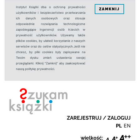
Instytut Książki dba o ochronę prywatności
ZAMKNIJ
użytkowników i bezpieczeństwo przetwarzania
ich danych osobowych oraz stosuje
odpowiednie rozwiązania technologiczne
zapobiegające ingerencji osób trzecich w
prywatność użytkowników. Używamy także
plików cookies, by ułatwić korzystanie z naszych
serwisów oraz do celów statystycznych.Jeśli nie
chcesz, by pliki cookies były zapisywane na
Twoim dysku zmień ustawienia swojej
przeglądarki. Kliknij "Zamknij" aby zaakceptować
naszą politykę prywatności.
ZAREJESTRUJ / ZALOGUJ
PL
EN
wielkość: