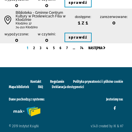
sprawdź
0
0
Biblioteka - Gminne Centrum
Kultury w Przelewicach Filia w
dostępne:
zarezerwowane:
Kłodzinie
1 z 1
0
Kłodzino 37
74-210 Kłodzino
wypożyczone:
w czytelni:
sprawdź
0
0
1
2
3
4
5
6
7
…
74
NASTĘPNA
Kontakt
Regulamin
Polityka prywatności i plików cookie
Mapa bibliotek
FAQ
Deklaracja dostępności
Dane pochodzą z systemu:
Jesteśmy na:
© 2019 Instytut Książki
v.1.4.0 created by IK & H7