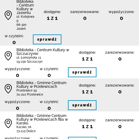
Biblioteka
- Centrum
Kultury w
dostępne:
zarezerwowane:
wypożyczone:
Jasieniu
1 z 1
0
0
ul. Kolejowa
9
68-320
Jasień
w czytelni:
sprawdź
0
Biblioteka - Centrum Kultury w
dostępne:
zarezerwowane:
Szczuczynie
1 z 1
0
ul. Łomzyńska 11
19-230 Szczuczyn
wypożyczone:
w czytelni:
sprawdź
0
0
Biblioteka - Gminne Centrum
dostępne:
zarezerwowane:
Kultury w Przelewicach
1 z 1
0
Przelewice 53
74-210 Przelewice
wypożyczone:
w czytelni:
sprawdź
0
0
Biblioteka - Gminne Centrum
Kultury w Przelewicach filia w
dostępne:
zarezerwowane:
Karsku
1 z 1
0
Karsko 7A
73-115 Dolice
wypożyczone:
w czytelni: