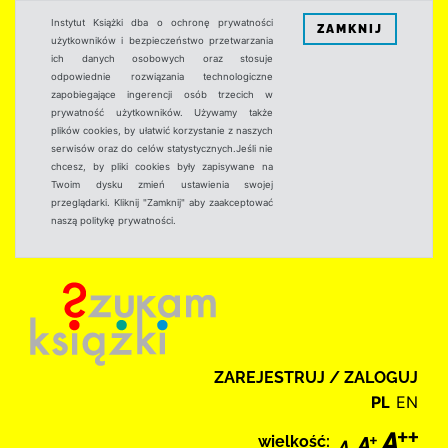
Instytut Książki dba o ochronę prywatności
ZAMKNIJ
użytkowników i bezpieczeństwo przetwarzania
ich danych osobowych oraz stosuje
odpowiednie rozwiązania technologiczne
zapobiegające ingerencji osób trzecich w
prywatność użytkowników. Używamy także
plików cookies, by ułatwić korzystanie z naszych
serwisów oraz do celów statystycznych.Jeśli nie
chcesz, by pliki cookies były zapisywane na
Twoim dysku zmień ustawienia swojej
przeglądarki. Kliknij "Zamknij" aby zaakceptować
naszą politykę prywatności.
ZAREJESTRUJ / ZALOGUJ
PL
EN
wielkość: