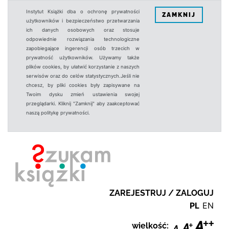
Instytut Książki dba o ochronę prywatności
ZAMKNIJ
użytkowników i bezpieczeństwo przetwarzania
ich danych osobowych oraz stosuje
odpowiednie rozwiązania technologiczne
zapobiegające ingerencji osób trzecich w
prywatność użytkowników. Używamy także
plików cookies, by ułatwić korzystanie z naszych
serwisów oraz do celów statystycznych.Jeśli nie
chcesz, by pliki cookies były zapisywane na
Twoim dysku zmień ustawienia swojej
przeglądarki. Kliknij "Zamknij" aby zaakceptować
naszą politykę prywatności.
ZAREJESTRUJ / ZALOGUJ
PL
EN
wielkość: