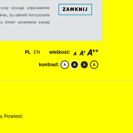
oraz stosuje odpowiednie
ZAMKNIJ
ies, by ułatwić korzystanie
u zmień ustawienia swojej
PL
EN
wielkość:
kontrast:
a, Powieść