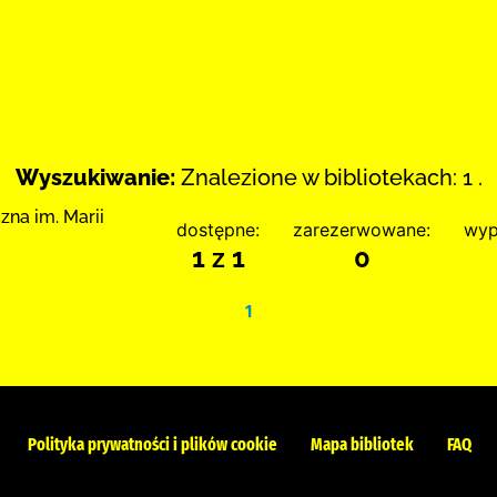
Wyszukiwanie:
Znalezione w bibliotekach: 1 .
zna im. Marii
dostępne:
zarezerwowane:
wyp
1 z 1
0
1
Polityka prywatności i plików cookie
Mapa bibliotek
FAQ