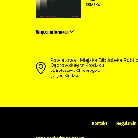
Więcej informacji
Powiatowa i Miejska Biblioteka Public
Dąbrowskiej w Kłodzku
pl. Bolesława Chrobrego 1
57-300 Kłodzko
Kontakt
Regulamin