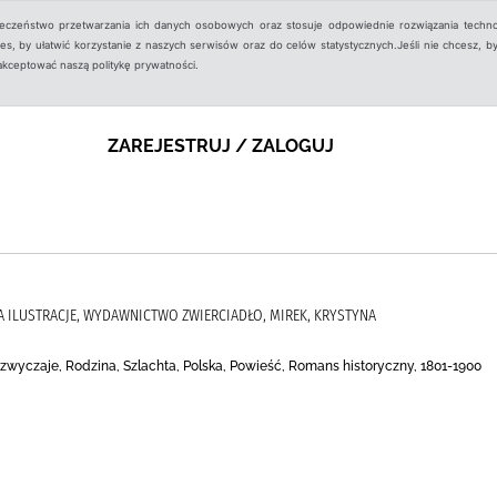
ieczeństwo przetwarzania ich danych osobowych oraz stosuje odpowiednie rozwiązania techno
, by ułatwić korzystanie z naszych serwisów oraz do celów statystycznych.Jeśli nie chcesz, by
aakceptować naszą politykę prywatności.
ZAREJESTRUJ / ZALOGUJ
DA ILUSTRACJE, WYDAWNICTWO ZWIERCIADŁO, MIREK, KRYSTYNA
zwyczaje, Rodzina, Szlachta, Polska, Powieść, Romans historyczny, 1801-1900