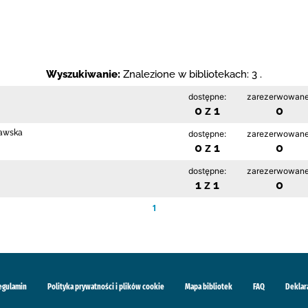
Wyszukiwanie:
Znalezione w bibliotekach: 3 .
dostępne:
zarezerwowane
0 z 1
0
rawska
dostępne:
zarezerwowane
0 z 1
0
dostępne:
zarezerwowane
1 z 1
0
1
egulamin
Polityka prywatności i plików cookie
Mapa bibliotek
FAQ
Deklar