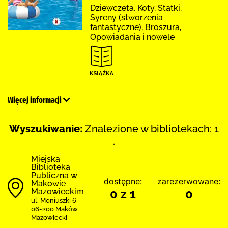
Dziewczęta, Koty, Statki,
Syreny (stworzenia
fantastyczne), Broszura,
Opowiadania i nowele
Więcej informacji
Wyszukiwanie:
Znalezione w bibliotekach: 1
.
Miejska
Biblioteka
Publiczna w
dostępne:
zarezerwowane:
Makowie
Mazowieckim
0 z 1
0
ul. Moniuszki 6
06-200 Maków
Mazowiecki