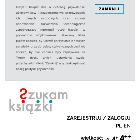
Instytut Książki dba o ochronę prywatności
ZAMKNIJ
użytkowników i bezpieczeństwo przetwarzania
ich danych osobowych oraz stosuje
odpowiednie rozwiązania technologiczne
zapobiegające ingerencji osób trzecich w
prywatność użytkowników. Używamy także
plików cookies, by ułatwić korzystanie z naszych
serwisów oraz do celów statystycznych.Jeśli nie
chcesz, by pliki cookies były zapisywane na
Twoim dysku zmień ustawienia swojej
przeglądarki. Kliknij "Zamknij" aby zaakceptować
naszą politykę prywatności.
ZAREJESTRUJ / ZALOGUJ
PL
EN
wielkość: