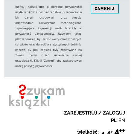
Instytut Książki dba o ochronę prywatności
ZAMKNIJ
użytkowników i bezpieczeństwo przetwarzania
ich danych osobowych oraz stosuje
odpowiednie rozwiązania technologiczne
zapobiegające ingerencji osób trzecich w
prywatność użytkowników. Używamy także
plików cookies, by ułatwić korzystanie z naszych
serwisów oraz do celów statystycznych.Jeśli nie
chcesz, by pliki cookies były zapisywane na
Twoim dysku zmień ustawienia swojej
przeglądarki. Kliknij "Zamknij" aby zaakceptować
naszą politykę prywatności.
ZAREJESTRUJ / ZALOGUJ
PL
EN
wielkość: