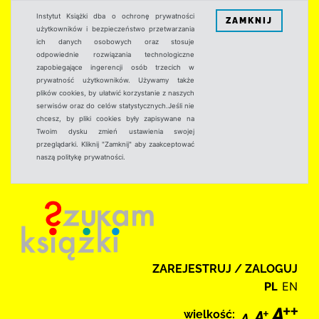
Instytut Książki dba o ochronę prywatności
ZAMKNIJ
użytkowników i bezpieczeństwo przetwarzania
ich danych osobowych oraz stosuje
odpowiednie rozwiązania technologiczne
zapobiegające ingerencji osób trzecich w
prywatność użytkowników. Używamy także
plików cookies, by ułatwić korzystanie z naszych
serwisów oraz do celów statystycznych.Jeśli nie
chcesz, by pliki cookies były zapisywane na
Twoim dysku zmień ustawienia swojej
przeglądarki. Kliknij "Zamknij" aby zaakceptować
naszą politykę prywatności.
ZAREJESTRUJ / ZALOGUJ
PL
EN
wielkość: