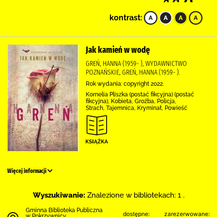
kontrast:
Jak kamień w wodę
GREŃ, HANNA (1959- ), WYDAWNICTWO
POZNAŃSKIE, GREŃ, HANNA (1959- ).
Rok wydania: copyright 2022.
Kornelia Pliszka (postać fikcyjna) (postać
fikcyjna), Kobieta, Groźba, Policja,
Strach, Tajemnica, Kryminał, Powieść
Więcej informacji
Wyszukiwanie:
Znalezione w bibliotekach: 1 .
Gminna Biblioteka Publiczna
dostępne:
zarezerwowane:
w Pokrzywnicy