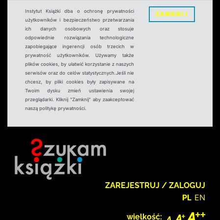
Instytut Książki dba o ochronę prywatności
ZAMKNIJ
użytkowników i bezpieczeństwo przetwarzania
ich danych osobowych oraz stosuje
odpowiednie rozwiązania technologiczne
zapobiegające ingerencji osób trzecich w
prywatność użytkowników. Używamy także
plików cookies, by ułatwić korzystanie z naszych
serwisów oraz do celów statystycznych.Jeśli nie
chcesz, by pliki cookies były zapisywane na
Twoim dysku zmień ustawienia swojej
przeglądarki. Kliknij "Zamknij" aby zaakceptować
naszą politykę prywatności.
ZAREJESTRUJ / ZALOGUJ
PL
EN
wielkość: