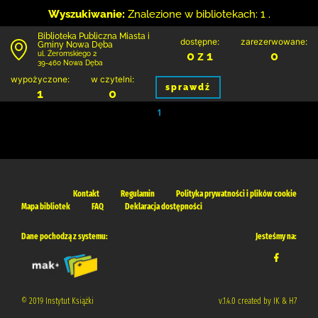
Wyszukiwanie:
Znalezione w bibliotekach: 1 .
Biblioteka Publiczna Miasta i
dostępne:
zarezerwowane:
Gminy Nowa Dęba
0 z 1
0
ul. Żeromskiego 2
39-460 Nowa Dęba
wypożyczone:
w czytelni:
sprawdź
1
0
1
Kontakt
Regulamin
Polityka prywatności i plików cookie
Mapa bibliotek
FAQ
Deklaracja dostępności
Dane pochodzą z systemu:
Jesteśmy na:
© 2019 Instytut Książki
v.1.4.0 created by IK & H7