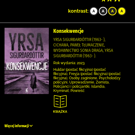
kontrast:
Konsekwencje
YRSA SIGURÐARDÓTTIR (1963- ),
CICHAWA, PAWEŁ TŁUMACZENIE,
WYDAWNICTWO SONIA DRAGA, YRSA
SIGURÐARDÓTTIR (1963- ).
Rok wydania: 2023.
Huldar (postać fikcyjna) (postać
fikcyjna), Freyja (postać fikcyjna) (postać
fikcyjna), Osoby zaginione, Psycholodzy
policyjni, Uprowadzenie, Zemsta,
Policjanci i policjantki, Islandia,
Kryminał, Powieść
Więcej informacji