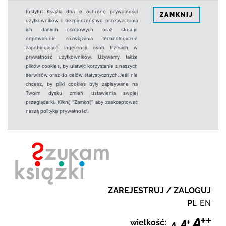
Instytut Książki dba o ochronę prywatności
ZAMKNIJ
użytkowników i bezpieczeństwo przetwarzania
ich danych osobowych oraz stosuje
odpowiednie rozwiązania technologiczne
zapobiegające ingerencji osób trzecich w
prywatność użytkowników. Używamy także
plików cookies, by ułatwić korzystanie z naszych
serwisów oraz do celów statystycznych.Jeśli nie
chcesz, by pliki cookies były zapisywane na
Twoim dysku zmień ustawienia swojej
przeglądarki. Kliknij "Zamknij" aby zaakceptować
naszą politykę prywatności.
ZAREJESTRUJ / ZALOGUJ
PL
EN
wielkość: