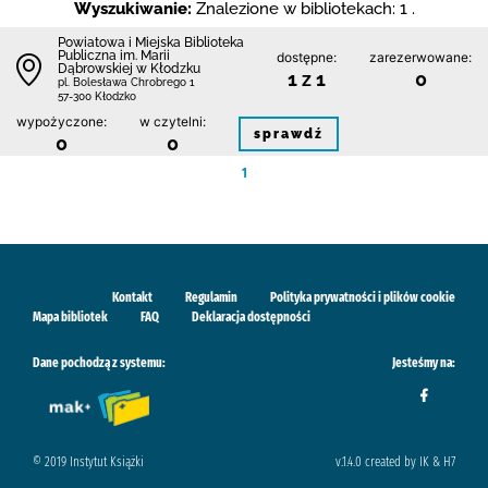
Wyszukiwanie:
Znalezione w bibliotekach: 1 .
Powiatowa i Miejska Biblioteka
Publiczna im. Marii
dostępne:
zarezerwowane:
Dąbrowskiej w Kłodzku
1 z 1
0
pl. Bolesława Chrobrego 1
57-300 Kłodzko
wypożyczone:
w czytelni:
sprawdź
0
0
1
Kontakt
Regulamin
Polityka prywatności i plików cookie
Mapa bibliotek
FAQ
Deklaracja dostępności
Dane pochodzą z systemu:
Jesteśmy na:
© 2019 Instytut Książki
v.1.4.0 created by IK & H7