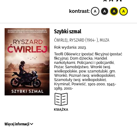
kontrast:
Szybki szmal
ĆWIRLEJ, RYSZARD (1964- ), MUZA
Rok wydania: 2023.
Teofil Olkiewicz (postać fikcyjna) (postać
fikcyjna), Dom dziecka, Handel
narkotykami, Policjanci i policjantki,
Pożar, Samobójstwo, Wronki (woj.
wielkopolskie, pow. szamotulski, gm.
Wronki), Poznań (woj. wielkopolskie),
Szamotuły (woj. wielkopolskie),
Kryminał, Powieść, 1901-2000, 1945-
1989, 2001-
Więcej informacji