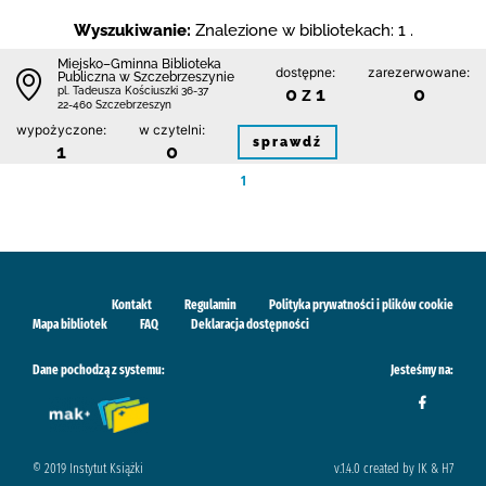
Wyszukiwanie:
Znalezione w bibliotekach: 1 .
Miejsko–Gminna Biblioteka
dostępne:
zarezerwowane:
Publiczna w Szczebrzeszynie
0 z 1
0
pl. Tadeusza Kościuszki 36-37
22-460 Szczebrzeszyn
wypożyczone:
w czytelni:
sprawdź
1
0
1
Kontakt
Regulamin
Polityka prywatności i plików cookie
Mapa bibliotek
FAQ
Deklaracja dostępności
Dane pochodzą z systemu:
Jesteśmy na:
© 2019 Instytut Książki
v.1.4.0 created by IK & H7