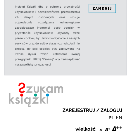
Instytut Książki dba o ochronę prywatności
ZAMKNIJ
użytkowników i bezpieczeństwo przetwarzania
ich danych osobowych oraz stosuje
odpowiednie rozwiązania technologiczne
zapobiegające ingerencji osób trzecich w
prywatność użytkowników. Używamy także
plików cookies, by ułatwić korzystanie z naszych
serwisów oraz do celów statystycznych.Jeśli nie
chcesz, by pliki cookies były zapisywane na
Twoim dysku zmień ustawienia swojej
przeglądarki. Kliknij "Zamknij" aby zaakceptować
naszą politykę prywatności.
ZAREJESTRUJ / ZALOGUJ
PL
EN
wielkość: