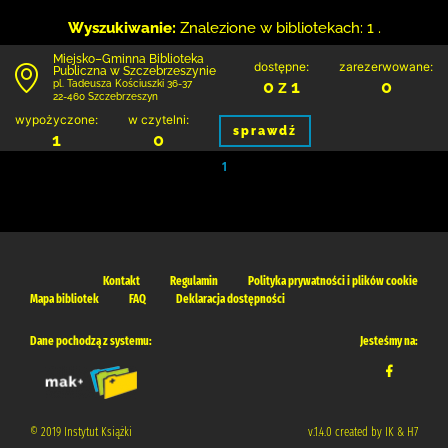
Wyszukiwanie:
Znalezione w bibliotekach: 1 .
Miejsko–Gminna Biblioteka
dostępne:
zarezerwowane:
Publiczna w Szczebrzeszynie
0 z 1
0
pl. Tadeusza Kościuszki 36-37
22-460 Szczebrzeszyn
wypożyczone:
w czytelni:
sprawdź
1
0
1
Kontakt
Regulamin
Polityka prywatności i plików cookie
Mapa bibliotek
FAQ
Deklaracja dostępności
Dane pochodzą z systemu:
Jesteśmy na:
© 2019 Instytut Książki
v.1.4.0 created by IK & H7