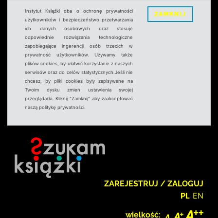
Instytut Książki dba o ochronę prywatności
ZAMKNIJ
użytkowników i bezpieczeństwo przetwarzania
ich danych osobowych oraz stosuje
odpowiednie rozwiązania technologiczne
zapobiegające ingerencji osób trzecich w
prywatność użytkowników. Używamy także
plików cookies, by ułatwić korzystanie z naszych
serwisów oraz do celów statystycznych.Jeśli nie
chcesz, by pliki cookies były zapisywane na
Twoim dysku zmień ustawienia swojej
przeglądarki. Kliknij "Zamknij" aby zaakceptować
naszą politykę prywatności.
ZAREJESTRUJ / ZALOGUJ
PL
EN
wielkość: