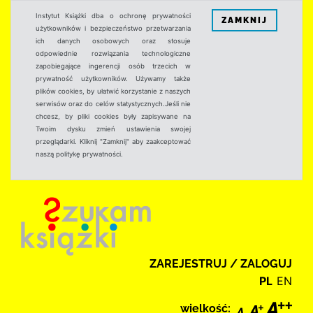
Instytut Książki dba o ochronę prywatności
ZAMKNIJ
użytkowników i bezpieczeństwo przetwarzania
ich danych osobowych oraz stosuje
odpowiednie rozwiązania technologiczne
zapobiegające ingerencji osób trzecich w
prywatność użytkowników. Używamy także
plików cookies, by ułatwić korzystanie z naszych
serwisów oraz do celów statystycznych.Jeśli nie
chcesz, by pliki cookies były zapisywane na
Twoim dysku zmień ustawienia swojej
przeglądarki. Kliknij "Zamknij" aby zaakceptować
naszą politykę prywatności.
ZAREJESTRUJ / ZALOGUJ
PL
EN
wielkość: