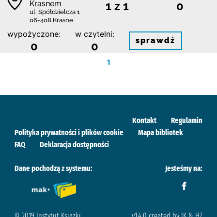
Krasnem
1 z 1
0
ul. Spółdzielcza 1
06-408 Krasne
wypożyczone:
w czytelni:
sprawdź
0
0
1
Kontakt
Regulamin
Polityka prywatności i plików cookie
Mapa bibliotek
FAQ
Deklaracja dostępności
Dane pochodzą z systemu:
Jesteśmy na:
© 2019 Instytut Książki
v.1.4.0 created by IK & H7