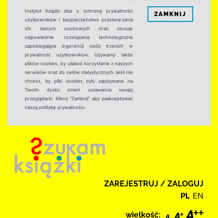
Instytut Książki dba o ochronę prywatności
ZAMKNIJ
użytkowników i bezpieczeństwo przetwarzania
ich danych osobowych oraz stosuje
odpowiednie rozwiązania technologiczne
zapobiegające ingerencji osób trzecich w
prywatność użytkowników. Używamy także
plików cookies, by ułatwić korzystanie z naszych
serwisów oraz do celów statystycznych.Jeśli nie
chcesz, by pliki cookies były zapisywane na
Twoim dysku zmień ustawienia swojej
przeglądarki. Kliknij "Zamknij" aby zaakceptować
naszą politykę prywatności.
ZAREJESTRUJ / ZALOGUJ
PL
EN
wielkość: