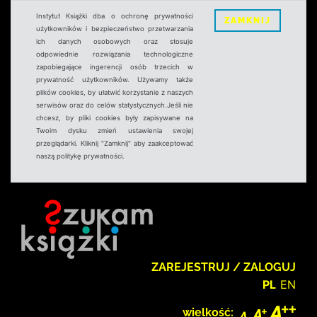
Instytut Książki dba o ochronę prywatności
ZAMKNIJ
użytkowników i bezpieczeństwo przetwarzania
ich danych osobowych oraz stosuje
odpowiednie rozwiązania technologiczne
zapobiegające ingerencji osób trzecich w
prywatność użytkowników. Używamy także
plików cookies, by ułatwić korzystanie z naszych
serwisów oraz do celów statystycznych.Jeśli nie
chcesz, by pliki cookies były zapisywane na
Twoim dysku zmień ustawienia swojej
przeglądarki. Kliknij "Zamknij" aby zaakceptować
naszą politykę prywatności.
ZAREJESTRUJ / ZALOGUJ
PL
EN
wielkość: