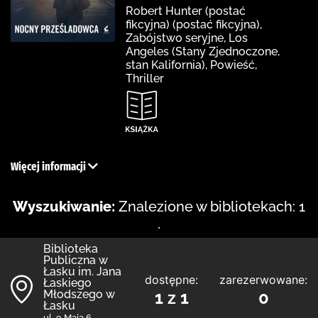
Robert Hunter (postać
fikcyjna) (postać fikcyjna),
Zabójstwo seryjne, Los
Angeles (Stany Zjednoczone,
stan Kalifornia), Powieść,
Thriller
Więcej informacji
Wyszukiwanie:
Znalezione w bibliotekach: 1
.
Biblioteka
Publiczna w
Łasku im. Jana
dostępne:
zarezerwowane:
Łaskiego
Młodszego w
1 z 1
0
Łasku
ul. 9 Maja 6