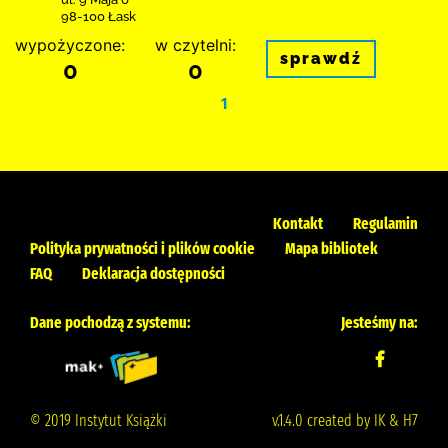
98-100 Łask
wypożyczone:
w czytelni:
sprawdź
0
0
1
Kontakt
Regulamin
Polityka prywatności i plików cookie
Mapa bibliotek
FAQ
Deklaracja dostępności
Dane pochodzą z systemu:
Jesteśmy na:
© 2019 Instytut Książki
v.1.4.0 created by IK & H7