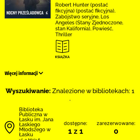
Robert Hunter (postać
fikcyjna) (postać fikcyjna),
Zabójstwo seryjne, Los
Angeles (Stany Zjednoczone,
stan Kalifornia), Powieść,
Thriller
Więcej informacji
Wyszukiwanie:
Znalezione w bibliotekach: 1
.
Biblioteka
Publiczna w
Łasku im. Jana
dostępne:
zarezerwowane:
Łaskiego
Młodszego w
1 z 1
0
Łasku
ul. 9 Maja 6