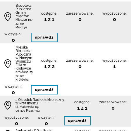
Biblioteka
Publiczna
Gminy
dostępne:
zarezerwowane:
wypożyczone:
Miączyn
1 z 1
0
0
Miączyn 107
22-455
Miączyn
w czytelni:
sprawdź
0
Miejska
Biblioteka
Publiczna
w Nowym
dostępne:
zarezerwowane:
wypożyczone:
Wiśniczu
Filia w
1 z 2
0
1
Królówce
Królówka 25
32-722
Królówka
w czytelni:
sprawdź
0
2 Ośrodek Radioelektroniczny
dostępne:
zarezerwowane:
w Przasnyszu
1 z 1
0
ul. Makowska 69
06-300 Przasnysz
wypożyczone:
w czytelni:
sprawdź
0
0
Ambasada RP w Seulu