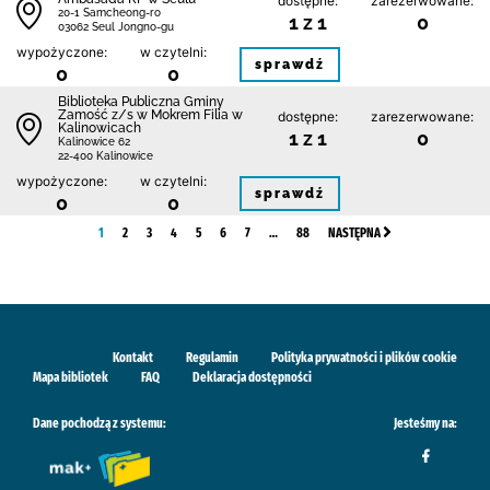
dostępne:
zarezerwowane:
20-1 Samcheong-ro
1 z 1
0
03062 Seul Jongno-gu
wypożyczone:
w czytelni:
sprawdź
0
0
Biblio­teka Publiczna Gminy
Zamość z/s w Mokrem Filia w
dostępne:
zarezerwowane:
Kalinowicach
1 z 1
0
Kalinowice 62
22-400 Kalinowice
wypożyczone:
w czytelni:
sprawdź
0
0
1
2
3
4
5
6
7
…
88
NASTĘPNA
Kontakt
Regulamin
Polityka prywatności i plików cookie
Mapa bibliotek
FAQ
Deklaracja dostępności
Dane pochodzą z systemu:
Jesteśmy na: