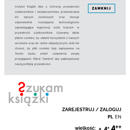
Instytut Książki dba o ochronę prywatności
ZAMKNIJ
użytkowników i bezpieczeństwo przetwarzania
ich danych osobowych oraz stosuje
odpowiednie rozwiązania technologiczne
zapobiegające ingerencji osób trzecich w
prywatność użytkowników. Używamy także
plików cookies, by ułatwić korzystanie z naszych
serwisów oraz do celów statystycznych.Jeśli nie
chcesz, by pliki cookies były zapisywane na
Twoim dysku zmień ustawienia swojej
przeglądarki. Kliknij "Zamknij" aby zaakceptować
naszą politykę prywatności.
ZAREJESTRUJ / ZALOGUJ
PL
EN
wielkość: