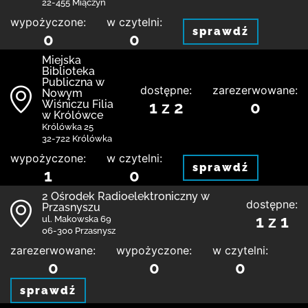
22-455 Miączyn
wypożyczone:
w czytelni:
sprawdź
0
0
Miejska
Biblioteka
Publiczna w
dostępne:
zarezerwowane:
Nowym
Wiśniczu Filia
1 z 2
0
w Królówce
Królówka 25
32-722 Królówka
wypożyczone:
w czytelni:
sprawdź
1
0
2 Ośrodek Radioelektroniczny w
dostępne:
Przasnyszu
1 z 1
ul. Makowska 69
06-300 Przasnysz
zarezerwowane:
wypożyczone:
w czytelni:
0
0
0
sprawdź