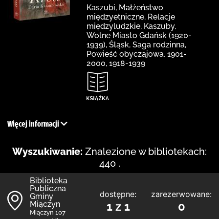
Kaszubi, Małżeństwo
międzyetniczne, Relacje
międzyludzkie, Kaszuby,
Wolne Miasto Gdańsk (1920-
1939), Śląsk, Saga rodzinna,
Powieść obyczajowa, 1901-
2000, 1918-1939
Więcej informacji
Wyszukiwanie:
Znalezione w bibliotekach:
440 .
Biblioteka
Publiczna
dostępne:
zarezerwowane:
Gminy
Miączyn
1 z 1
0
Miączyn 107