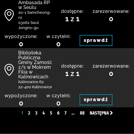
Ambasada RP
w Seulu
dostępne:
zarezerwowane:
20-1 Samcheong-
1 z 1
0
ro
03062 Seul
Jongno-gu
wypożyczone:
w czytelni:
sprawdź
0
0
Biblio­teka
Publiczna
Gminy Zamość
dostępne:
zarezerwowane:
z/s w Mokrem
Filia w
1 z 1
0
Kalinowicach
Kalinowice 62
22-400 Kalinowice
wypożyczone:
w czytelni:
sprawdź
0
0
1
2
3
4
5
6
7
…
88
NASTĘPNA