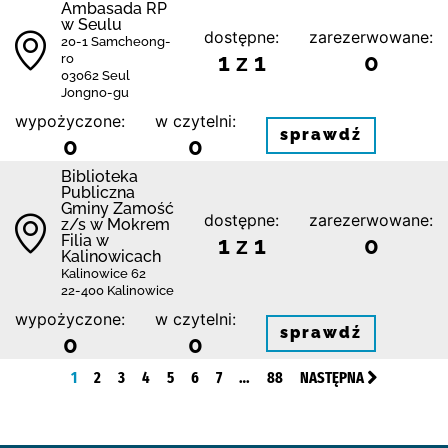
Ambasada RP
w Seulu
dostępne:
zarezerwowane:
20-1 Samcheong-
1 z 1
0
ro
03062 Seul
Jongno-gu
wypożyczone:
w czytelni:
sprawdź
0
0
Biblio­teka
Publiczna
Gminy Zamość
dostępne:
zarezerwowane:
z/s w Mokrem
Filia w
1 z 1
0
Kalinowicach
Kalinowice 62
22-400 Kalinowice
wypożyczone:
w czytelni:
sprawdź
0
0
1
2
3
4
5
6
7
…
88
NASTĘPNA