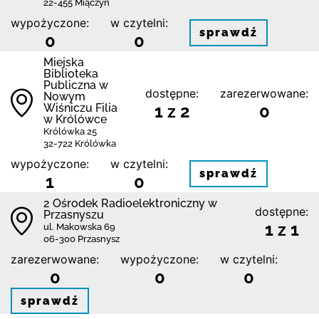
22-455 Miączyn
wypożyczone:
w czytelni:
sprawdź
0
0
Miejska
Biblioteka
Publiczna w
dostępne:
zarezerwowane:
Nowym
Wiśniczu Filia
1 z 2
0
w Królówce
Królówka 25
32-722 Królówka
wypożyczone:
w czytelni:
sprawdź
1
0
2 Ośrodek Radioelektroniczny w
dostępne:
Przasnyszu
1 z 1
ul. Makowska 69
06-300 Przasnysz
zarezerwowane:
wypożyczone:
w czytelni:
0
0
0
sprawdź