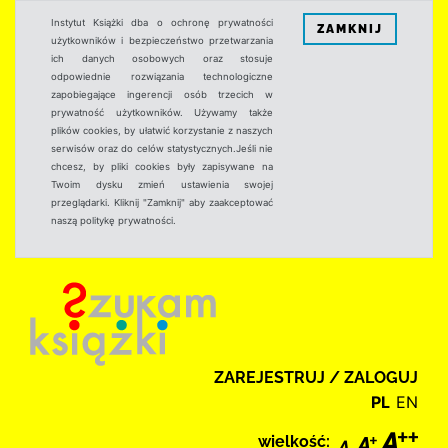
Instytut Książki dba o ochronę prywatności
ZAMKNIJ
użytkowników i bezpieczeństwo przetwarzania
ich danych osobowych oraz stosuje
odpowiednie rozwiązania technologiczne
zapobiegające ingerencji osób trzecich w
prywatność użytkowników. Używamy także
plików cookies, by ułatwić korzystanie z naszych
serwisów oraz do celów statystycznych.Jeśli nie
chcesz, by pliki cookies były zapisywane na
Twoim dysku zmień ustawienia swojej
przeglądarki. Kliknij "Zamknij" aby zaakceptować
naszą politykę prywatności.
ZAREJESTRUJ / ZALOGUJ
PL
EN
wielkość: