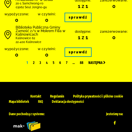
dostępne:
zarezerwowane:
20-1 Samcheong-ro
1 z 1
0
03062 Seul Jongno-gu
wypożyczone:
w czytelni:
sprawdź
0
0
Biblio­teka Publiczna Gminy
Zamość z/s w Mokrem Filia w
dostępne:
zarezerwowane:
Kalinowicach
1 z 1
0
Kalinowice 62
22-400 Kalinowice
wypożyczone:
w czytelni:
sprawdź
0
0
1
2
3
4
5
6
7
…
88
NASTĘPNA
Kontakt
Regulamin
Polityka prywatności i plików cookie
Mapa bibliotek
FAQ
Deklaracja dostępności
Dane pochodzą z systemu:
Jesteśmy na: