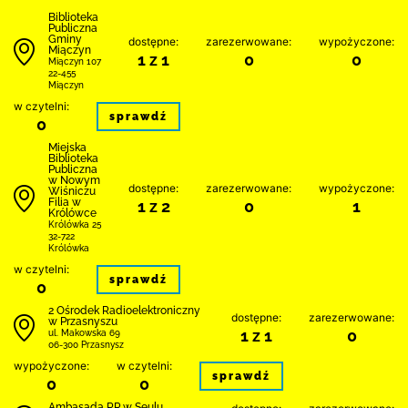
Biblioteka
Publiczna
Gminy
dostępne:
zarezerwowane:
wypożyczone:
Miączyn
1 z 1
0
0
Miączyn 107
22-455
Miączyn
w czytelni:
sprawdź
0
Miejska
Biblioteka
Publiczna
w Nowym
dostępne:
zarezerwowane:
wypożyczone:
Wiśniczu
Filia w
1 z 2
0
1
Królówce
Królówka 25
32-722
Królówka
w czytelni:
sprawdź
0
2 Ośrodek Radioelektroniczny
dostępne:
zarezerwowane:
w Przasnyszu
1 z 1
0
ul. Makowska 69
06-300 Przasnysz
wypożyczone:
w czytelni:
sprawdź
0
0
Ambasada RP w Seulu