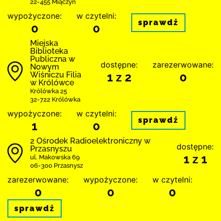
22-455 Miączyn
wypożyczone:
w czytelni:
sprawdź
0
0
Miejska
Biblioteka
Publiczna w
dostępne:
zarezerwowane:
Nowym
Wiśniczu Filia
1 z 2
0
w Królówce
Królówka 25
32-722 Królówka
wypożyczone:
w czytelni:
sprawdź
1
0
2 Ośrodek Radioelektroniczny w
dostępne:
Przasnyszu
1 z 1
ul. Makowska 69
06-300 Przasnysz
zarezerwowane:
wypożyczone:
w czytelni:
0
0
0
sprawdź