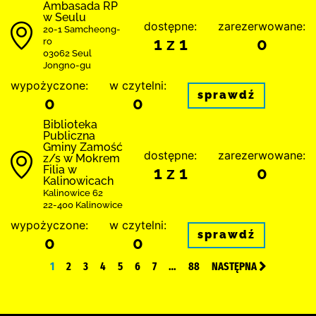
Ambasada RP
w Seulu
dostępne:
zarezerwowane:
20-1 Samcheong-
1 z 1
0
ro
03062 Seul
Jongno-gu
wypożyczone:
w czytelni:
sprawdź
0
0
Biblio­teka
Publiczna
Gminy Zamość
dostępne:
zarezerwowane:
z/s w Mokrem
Filia w
1 z 1
0
Kalinowicach
Kalinowice 62
22-400 Kalinowice
wypożyczone:
w czytelni:
sprawdź
0
0
1
2
3
4
5
6
7
…
88
NASTĘPNA