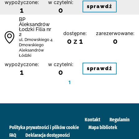
wypożyczone:
w czytelni:
sprawdź
1
0
BP
Aleksandrów
Łodzki Filia nr
dostępne:
zarezerwowane:
2
0 z 1
0
ul. Dmowskiego 4
Dmowskiego
Aleksandrów
Łódzki
wypożyczone:
w czytelni:
sprawdź
1
0
1
Kontakt
Regulamin
Polityka prywatności i plików cookie
Mapa bibliotek
FAQ
Deklaracja dostępności