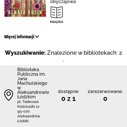
obyczajowa
Więcej informacji
Wyszukiwanie:
Znalezione w bibliotekach: 2
.
Biblioteka
Publiczna im.
Jana
Machulskiego
w
dostępne:
zarezerwowane:
Aleksandrowie
Łódzkim
0 z 1
0
pl. Tadeusza
Kościuszki 12
95-070
Aleksandrów
Łódzki