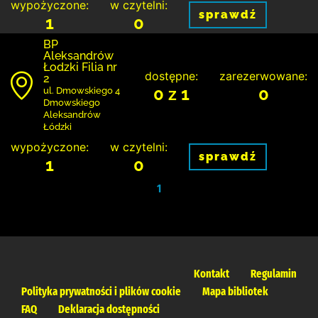
wypożyczone:
w czytelni:
sprawdź
1
0
BP
Aleksandrów
Łodzki Filia nr
dostępne:
zarezerwowane:
2
0 z 1
0
ul. Dmowskiego 4
Dmowskiego
Aleksandrów
Łódzki
wypożyczone:
w czytelni:
sprawdź
1
0
1
Kontakt
Regulamin
Polityka prywatności i plików cookie
Mapa bibliotek
FAQ
Deklaracja dostępności