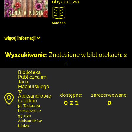
obyczajowa
Więcej informacji
Wyszukiwanie:
Znalezione w bibliotekach: 2
.
Biblioteka
Publiczna im.
Jana
Machulskiego
w
dostępne:
zarezerwowane:
Aleksandrowie
Łódzkim
0 z 1
0
pl. Tadeusza
Kościuszki 12
95-070
Aleksandrów
Łódzki